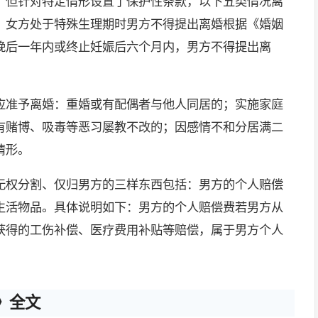
，但针对特定情形设置了保护性条款，以下五类情况离
：女方处于特殊生理期时男方不得提出离婚根据《婚姻
娩后一年内或终止妊娠后六个月内，男方不得提出离
应准予离婚：重婚或有配偶者与他人同居的；实施家庭
有赌博、吸毒等恶习屡教不改的；因感情不和分居满二
情形。
无权分割、仅归男方的三样东西包括：男方的个人赔偿
生活物品。具体说明如下：男方的个人赔偿费若男方从
获得的工伤补偿、医疗费用补贴等赔偿，属于男方个人
》全文